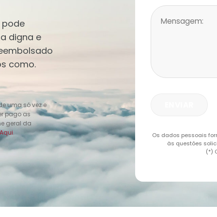
a pode
ia digna e
reembolsado
nos como.
 de uma só vez e
ter pago as
me geral da
Aqui
.
Os dados pessoais for
às questões solic
(*)