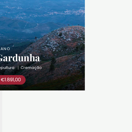
LANO
Gardunha
pultura
Cremação
€
1.891,00