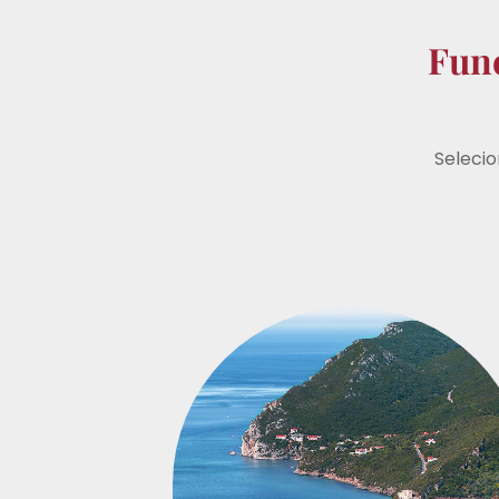
Fune
Seleci