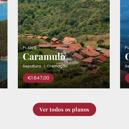
PLANO
P
Caramulo
Sepultura
Cremação
Se
€
1.647,00
Ver todos os planos