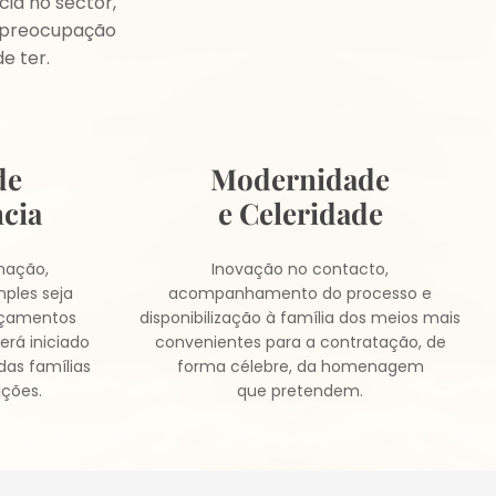
ia no sector,
a preocupação
e ter.
de
Modernidade
cia
e Celeridade
rmação,
Inovação no contacto,
ples seja
acompanhamento do processo e
orçamentos
disponibilização à família dos meios mais
erá iniciado
convenientes para a contratação, de
das famílias
forma célebre, da homenagem
ições.
que pretendem.