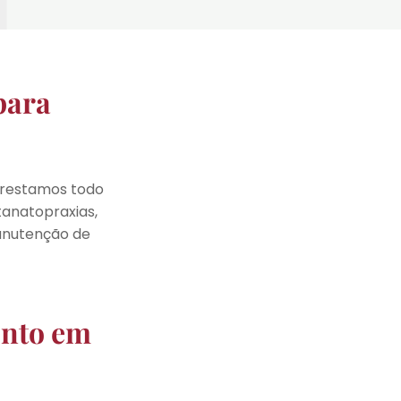
para
Prestamos todo
anatopraxias,
manutenção de
ento em