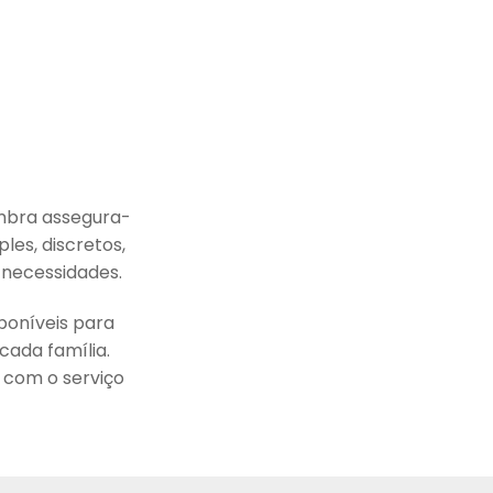
imbra assegura-
les, discretos,
 necessidades.
poníveis para
cada família.
 com o serviço