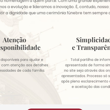
sta homenagem a quem parte. Com uma grande experiênc
 a evolução e lideramos a inovação. É, contudo, noss
tir a dignidade que uma cerimónia fúnebre tem sempre d
Atenção
Simplicida
isponibilidade
e Transparên
disponíveis para ajudar e
Total partilha de info
r com atenção aos detalhes
apresentada de forma sim
essidades de cada família.
no site seja através dos 
apresentados. Processo só s
após pleno esclarecimento 
e aceitação das cond