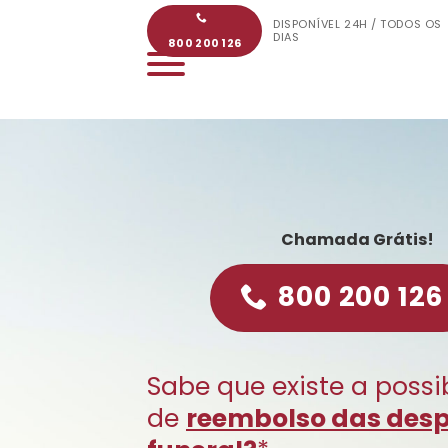
Skip
DISPONÍVEL 24H / TODOS OS
to
DIAS
800 200 126
content
Chamada Grátis!
800 200 126
Sabe que existe a possi
de
reembolso das des