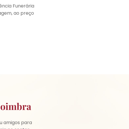
ncia Funerária
agem, ao preço
Coimbra
ou amigos para