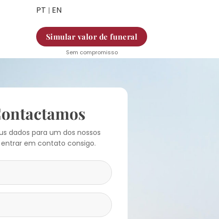
PT
EN
|
Simular valor de funeral
Sem compromisso
Contactamos
eus dados para um dos nossos
 entrar em contato consigo.