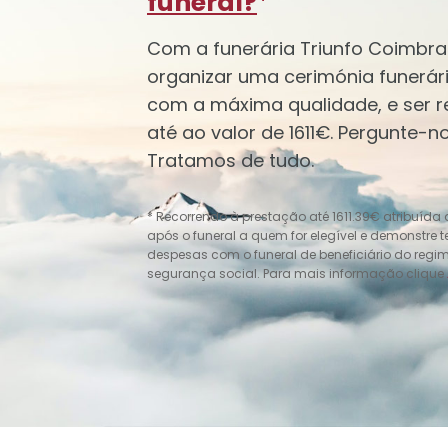
funeral?
*
Com a funerária Triunfo Coimbr
organizar uma cerimónia funerár
com a máxima qualidade, e ser 
até ao valor de 1611€. Pergunte-
Tratamos de tudo.
* Recorrendo à prestação até 1611.39€ atribuída
após o funeral a quem for elegível e demonstre 
despesas com o funeral de beneficiário do regi
segurança social. Para mais informação clique