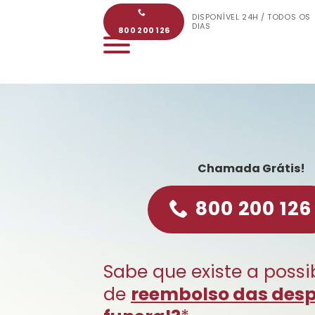
Skip
DISPONÍVEL 24H / TODOS OS
to
DIAS
800 200 126
content
Chamada Grátis!
800 200 126
Sabe que existe a possi
de
reembolso das des