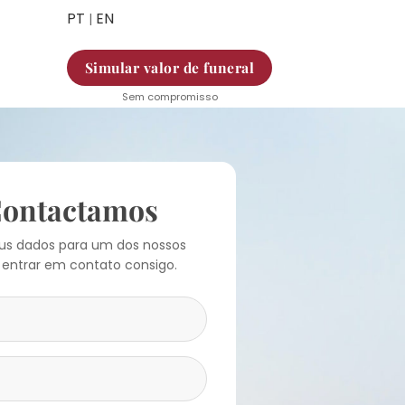
PT
EN
|
Simular valor de funeral
Sem compromisso
Contactamos
eus dados para um dos nossos
 entrar em contato consigo.