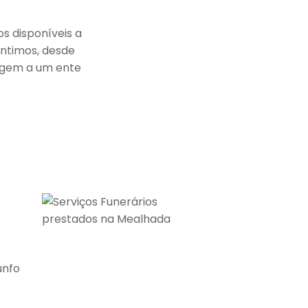
s disponíveis a
antimos, desde
agem a um ente