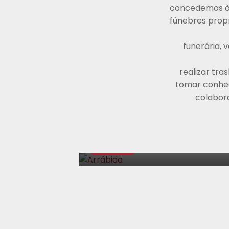
concedemos às
fúnebres prop
funerária, 
realizar tr
tomar conhec
PLANO
colabor
Arrábida
Sepultura
Cremação
€
996,00