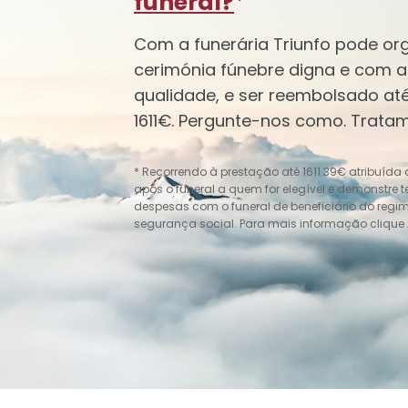
funeral?
*
Com a funerária Triunfo pode or
cerimónia fúnebre digna e com 
qualidade, e ser reembolsado até
1611€. Pergunte-nos como. Trata
* Recorrendo à prestação até 1611.39€ atribuída
após o funeral a quem for elegível e demonstre 
despesas com o funeral de beneficiário do regi
segurança social. Para mais informação clique