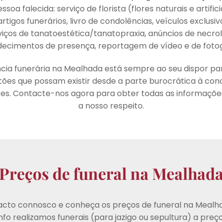
soa falecida: serviço de florista (flores naturais e artific
artigos funerários, livro de condolências, veículos exclusiv
rviços de tanatoestética/tanatopraxia, anúncios de necrol
ecimentos de presença, reportagem de vídeo e de fotog
cia funerária na Mealhada está sempre ao seu dispor pa
tões que possam existir desde a parte burocrática à con
res. Contacte-nos agora para obter todas as informaçõe
a nosso respeito.
Preços de funeral na Mealhad
cto connosco e conheça os preços de funeral na Mealh
nfo realizamos funerais (para jazigo ou sepultura) a preç