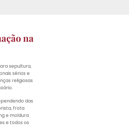
mação na
ara sepultura,
nais sérios e
nças religiosas
sário.
dependendo das
rista, frota
ing e moldura
es e todos os