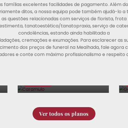
 famílias excelentes facilidades de pagamento. Além do
riamente ditos, a nossa equipa pode também ajudá-lo a t
as questões relacionadas com serviços de florista, frota
vestimenta, tanatoestética/tanatopraxia, serviço de cateri
condolências, estando ainda habilitada a
asladações, cremações e exumações. Para esclarecer as su
imento dos preços de funeral na Mealhada, fale agora 
PLANO
P
adores e conte com máximo profissionalismo e respeito a
Caramulo
Sepultura
Cremação
Se
€
1.647,00
Ver todos os planos