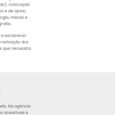
iais), colocação
os e de apoio,
ogia, missas e
rafia.
ra esclarecer
cretização dos
s que necessita
a
ada. Na agência
os acessíveis e