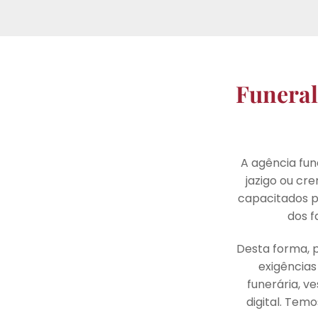
Funeral
A agência fun
jazigo ou cr
capacitados pa
dos f
Desta forma, 
exigências 
funerária, v
digital. Tem