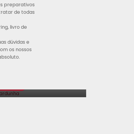
s preparativos
ratar de todas
ng, livro de
as dúvidas e
com os nossos
PLANO
LANO
bsoluto.
Monsa
Gardunha
Sepultura
Cr
pultura
Cremação
€
2.388,00
€
1.891,00