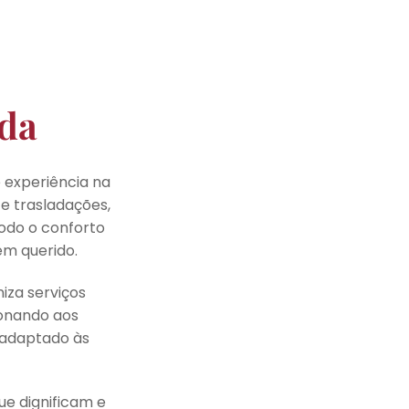
ada
 experiência na
 e trasladações,
odo o conforto
ém querido.
iza serviços
ionando aos
 adaptado às
e dignificam e