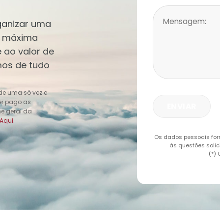
ganizar uma
a máxima
 ao valor de
mos de tudo
 de uma só vez e
ter pago as
me geral da
Aqui
.
Os dados pessoais for
às questões solic
(*)