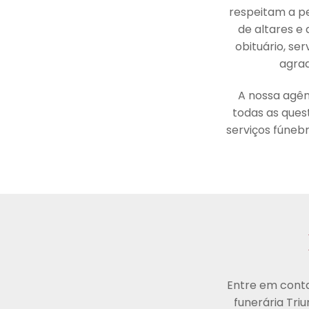
respeitam a pes
de altares e 
obituário, se
agrad
A nossa agên
todas as ques
serviços fúneb
Entre em conta
funerária Triu