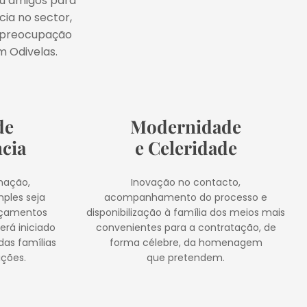
ou amigos para
ia no sector,
a preocupação
m Odivelas.
de
Modernidade
cia
e Celeridade
rmação,
Inovação no contacto,
ples seja
acompanhamento do processo e
orçamentos
disponibilização à família dos meios mais
erá iniciado
convenientes para a contratação, de
das famílias
forma célebre, da homenagem
ições.
que pretendem.