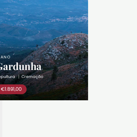
LANO
Gardunha
pultura
Cremação
€
1.891,00