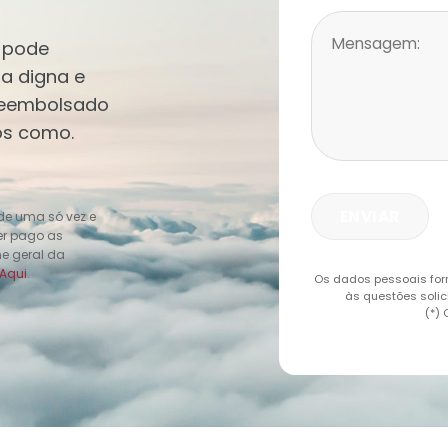
s pode
ia digna e
reembolsado
nos como.
 de uma só vez e
ter pago as
me geral da
Aqui
.
Os dados pessoais for
às questões solic
(*)