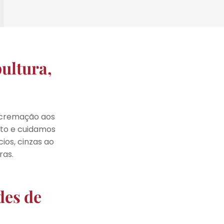
ultura,
u cremação aos
nto e cuidamos
ios, cinzas ao
ras.
des de