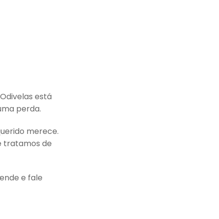
 Odivelas está
 uma perda.
querido merece.
e tratamos de
ende e fale