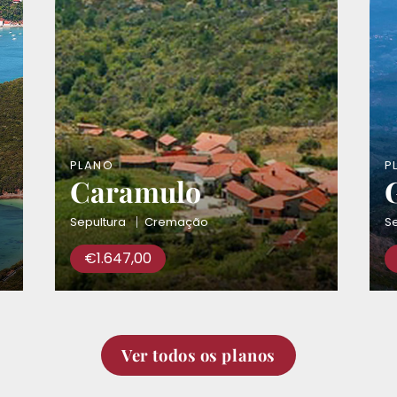
PLANO
P
Caramulo
Sepultura
Cremação
Se
€
1.647,00
Ver todos os planos