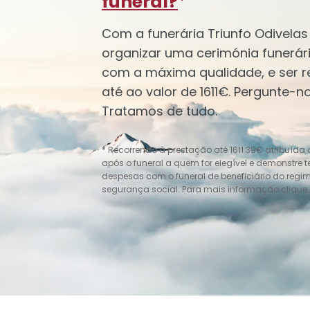
funeral?
*
Com a funerária Triunfo Odivela
organizar uma cerimónia funerár
com a máxima qualidade, e ser 
até ao valor de 1611€. Pergunte-
Tratamos de tudo.
* Recorrendo à prestação até 1611.39€ atribuída
após o funeral a quem for elegível e demonstre 
despesas com o funeral de beneficiário do regi
segurança social. Para mais informação clique