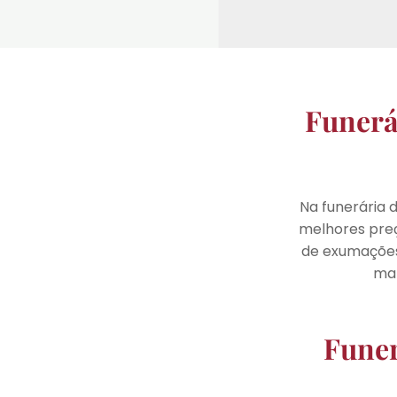
Funerá
Na funerária 
melhores preç
de exumações 
mar
Funer