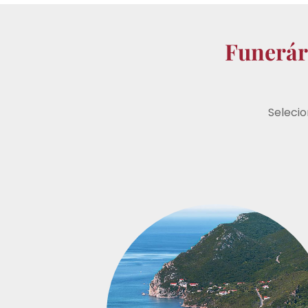
Funerár
Seleci