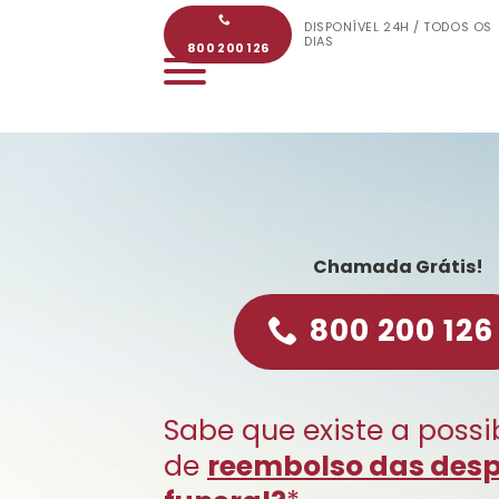
Skip
DISPONÍVEL 24H / TODOS OS
to
DIAS
800 200 126
content
Chamada Grátis!
800 200 126
Sabe que existe a possi
de
reembolso das des