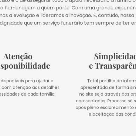
sito é o de assegurar todo o apoio necessário à família 
sta homenagem a quem parte. Com uma grande experiênc
 a evolução e lideramos a inovação. É, contudo, noss
 dignidade que um serviço funerário tem sempre de ter e
Atenção
Simplicida
isponibilidade
e Transparên
disponíveis para ajudar e
Total partilha de info
r com atenção aos detalhes
apresentada de forma sim
essidades de cada família.
no site seja através dos 
apresentados. Processo só s
após pleno esclarecimento 
e aceitação das cond