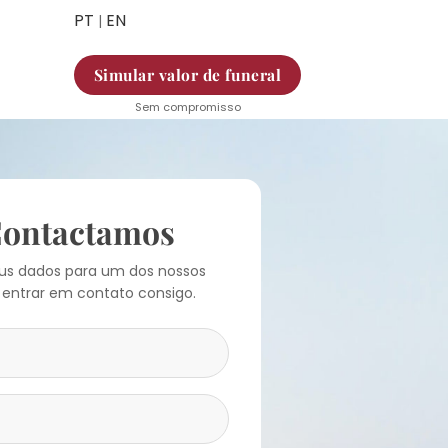
PT
EN
|
Simular valor de funeral
Sem compromisso
Contactamos
eus dados para um dos nossos
 entrar em contato consigo.