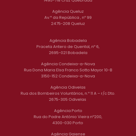
1495-718 Cruz Quebrada
Agência Queluz
Av.ª da República , nº 99
2475-208 Queluz
Agência Bobadela
Praceta Antero de Quental, nº 6,
2695-021 Bobadela
Agência Condeixa-a-Nova
Rua Dona Maria Elsa Franco Sotto Mayor 10-B
3150-152 Condeixa-a-Nova
Agência Odivelas
Rua dos Bombeiros Voluntários, n.º 11 A – r/c Dto.
2675-305 Odivelas
Agência Porto
Rua do Padre António Vieira nº200,
4300-030 Porto
Agência Gaiense