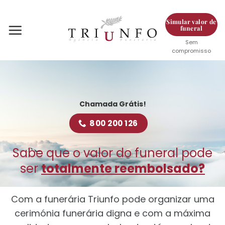
Skip
to
Simular valor de
funeral
content
Sem
compromisso
Chamada Grátis!
800 200 126
Sabe que o valor do funeral pode
ser
totalmente reembolsado?
Com a funerária Triunfo pode organizar uma
cerimónia funerária digna e com a máxima