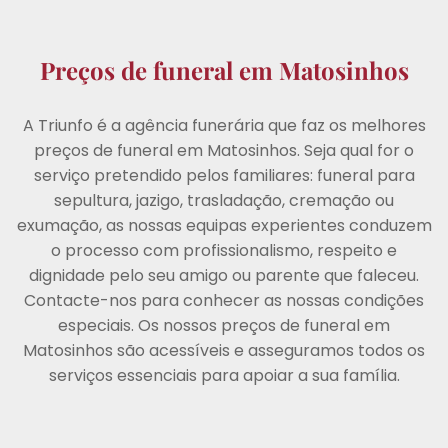
Preços de funeral em Matosinhos
A Triunfo é a agência funerária que faz os melhores
preços de funeral em Matosinhos. Seja qual for o
serviço pretendido pelos familiares: funeral para
sepultura, jazigo, trasladação, cremação ou
exumação, as nossas equipas experientes conduzem
o processo com profissionalismo, respeito e
PLANO
dignidade pelo seu amigo ou parente que faleceu.
Arrábida
Contacte-nos para conhecer as nossas condições
especiais. Os nossos preços de funeral em
Sepultura
Cremação
Matosinhos são acessíveis e asseguramos todos os
€
996,00
serviços essenciais para apoiar a sua família.
Uma cerimónia simples e digna, a
pensar nas famílias que procuram a