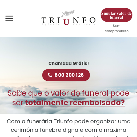
Skip
to
Simular valor de
funeral
content
Sem
compromisso
Chamada Grátis!
800 200 126
Sabe que o valor do funeral pode
ser
totalmente reembolsado?
Com a funerária Triunfo pode organizar uma
cerimónia fúnebre digna e com a máxima