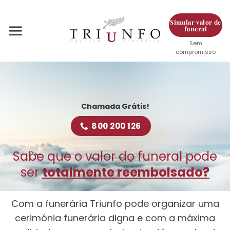
Skip
to
Simular valor de
funeral
content
Sem
compromisso
Chamada Grátis!
800 200 126
Sabe que o valor do funeral pode
ser
totalmente reembolsado?
Com a funerária Triunfo pode organizar uma
cerimónia funerária digna e com a máxima