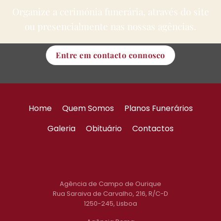
Organize a cerimónia funerária, através do site
ou presencialmente nas nossas agências.
Entre em contacto connosco
Home
Quem Somos
Planos Funerários
Galeria
Obituário
Contactos
Agência de Campo de Ourique
Rua Saraiva de Carvalho, 216, R/C-D
1250-245, Lisboa