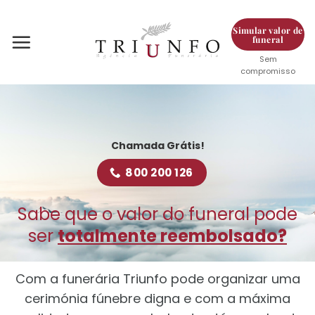
Skip
to
Simular valor de
funeral
content
Sem
compromisso
Chamada Grátis!
800 200 126
Sabe que o valor do funeral pode
ser
totalmente reembolsado?
Com a funerária Triunfo pode organizar uma
cerimónia fúnebre digna e com a máxima