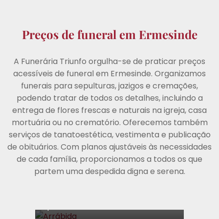
Preços de funeral em Ermesinde
A Funerária Triunfo orgulha-se de praticar preços
acessíveis de funeral em Ermesinde. Organizamos
funerais para sepulturas, jazigos e cremações,
podendo tratar de todos os detalhes, incluindo a
entrega de flores frescas e naturais na igreja, casa
PLANO
mortuária ou no crematório. Oferecemos também
Arrábida
serviços de tanatoestética, vestimenta e publicação
de obituários. Com planos ajustáveis às necessidades
Sepultura
Cremação
de cada família, proporcionamos a todos os que
€
996,00
partem uma despedida digna e serena.
Uma cerimónia simples e digna, a
pensar nas famílias que procuram a
apenas o essencial.