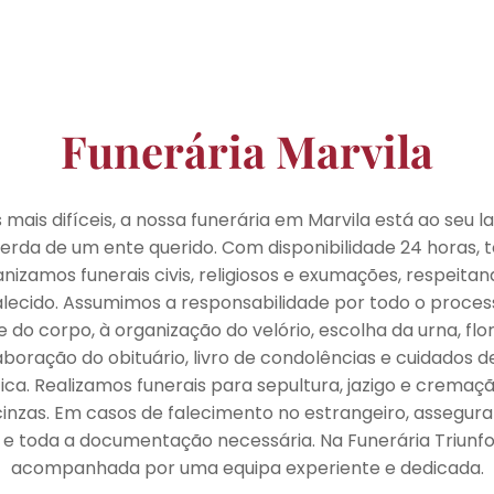
Funerária Marvila
ais difíceis, a nossa funerária em Marvila está ao seu l
perda de um ente querido. Com disponibilidade 24 horas, t
nizamos funerais civis, religiosos e exumações, respeita
alecido. Assumimos a responsabilidade por todo o proce
 do corpo, à organização do velório, escolha da urna, flor
aboração do obituário, livro de condolências e cuidados 
ica. Realizamos funerais para sepultura, jazigo e cremaç
cinzas. Em casos de falecimento no estrangeiro, asseg
e toda a documentação necessária. Na Funerária Triunfo,
acompanhada por uma equipa experiente e dedicada.