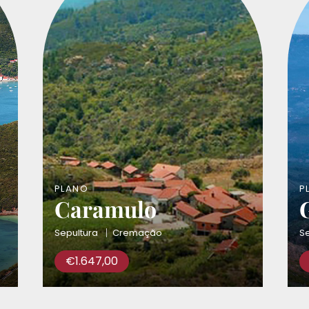
PLANO
P
Caramulo
Sepultura
Cremação
Se
€
1.647,00