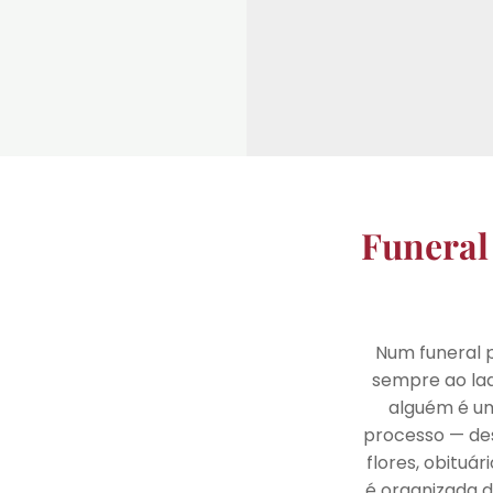
Funeral
Num funeral p
sempre ao lad
alguém é u
processo — des
flores, obituá
é organizada d