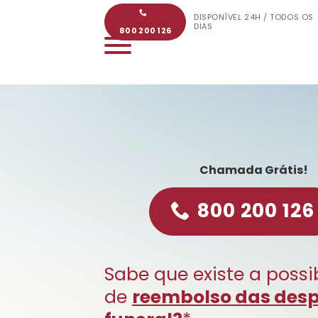
Skip
DISPONÍVEL 24H / TODOS OS
to
DIAS
800 200 126
content
Chamada Grátis!
800 200 126
Sabe que existe a possi
de
reembolso das des