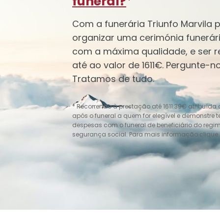
funeral?
*
Com a funerária Triunfo Marvila 
organizar uma cerimónia funerár
com a máxima qualidade, e ser 
até ao valor de 1611€. Pergunte-
Tratamos de tudo.
* Recorrendo à prestação até 1611.39€ atribuída
após o funeral a quem for elegível e demonstre 
despesas com o funeral de beneficiário do regi
segurança social. Para mais informação clique