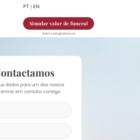
PT
EN
|
Simular valor de funeral
Sem compromisso
Contactamos
eus dados para um dos nossos
 entrar em contato consigo.