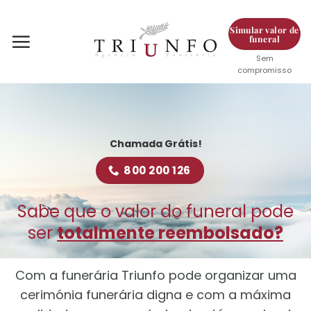
Skip
to
Simular valor de
funeral
content
Sem
compromisso
Chamada Grátis!
800 200 126
Sabe que o valor do funeral pode
ser
totalmente reembolsado?
Com a funerária Triunfo pode organizar uma
cerimónia funerária digna e com a máxima