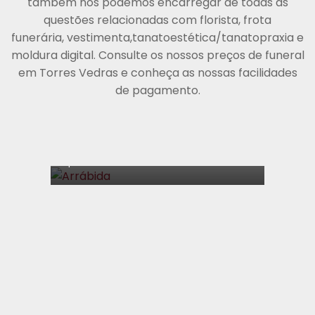
também nos podemos encarregar de todas as
questões relacionadas com florista, frota
funerária, vestimenta,tanatoestética/tanatopraxia e
PLANO
Arrábida
moldura digital. Consulte os nossos preços de funeral
em Torres Vedras e conheça as nossas facilidades
Sepultura
Cremação
de pagamento.
€
996,00
Uma cerimónia simples e digna, a
pensar nas famílias que procuram a
apenas o essencial.