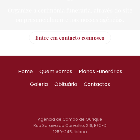
Organize a cerimónia funerária, através do site
ou presencialmente nas nossas agências.
Entre em contacto connosco
Home
Quem Somos
Planos Funerários
Galeria
Obituário
Contactos
Agência de Campo de Ourique
Rua Saraiva de Carvalho, 216, R/C-D
1250-245, Lisboa