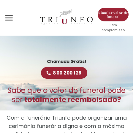
Skip
to
Simular valor de
funeral
content
Sem
compromisso
Chamada Grátis!
800 200 126
Sabe que o valor do funeral pode
ser
totalmente reembolsado?
Com a funerária Triunfo pode organizar uma
cerimónia funerária digna e com a máxima