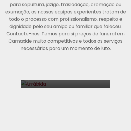
para sepultura, jazigo, trasladação, cremação ou
exumação, as nossas equipas experientes tratam de
todo o processo com profissionalismo, respeito e
dignidade pelo seu amigo ou familiar que faleceu.
PLANO
Arrábida
Contacte-nos. Temos para si preços de funeral em
Carnaxide muito competitivos e todos os serviços
Sepultura
Cremação
necessários para um momento de luto.
€
996,00
Uma cerimónia simples e digna, a
pensar nas famílias que procuram a
apenas o essencial.